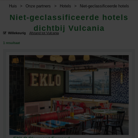
Huis
>
Onze partners
>
Hotels
>
Niet-geclassificeerde hotels
Niet-geclassificeerde hotels
dichtbij Vulcania
Willekeurig
Afstand tot Vulcania
1
resultaat