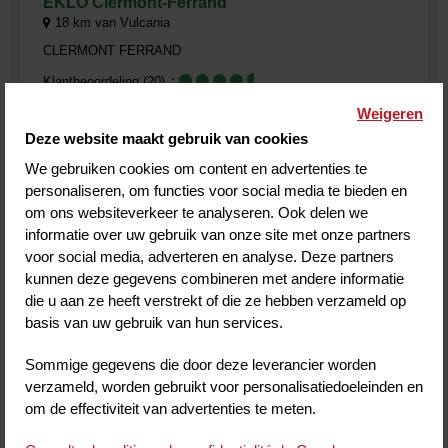
EKLO Clermont-Ferrand
18
km van Vulcania
CLERMONT FERRAND
Klantbeoordeling
(20)
Weigeren
Deze website maakt gebruik van cookies
We gebruiken cookies om content en advertenties te
MEER INFORMATIE
BOEKEN
personaliseren, om functies voor social media te bieden en
om ons websiteverkeer te analyseren. Ook delen we
informatie over uw gebruik van onze site met onze partners
voor social media, adverteren en analyse. Deze partners
kunnen deze gegevens combineren met andere informatie
De all-informule van Vulcania omvat:
die u aan ze heeft verstrekt of die ze hebben verzameld op
basis van uw gebruik van hun services.
Overnachting + Ontbijt
+
Sommige gegevens die door deze leverancier worden
Entreticket(s) voor het
verzameld, worden gebruikt voor personalisatiedoeleinden en
park
om de effectiviteit van advertenties te meten.
Gratis annuleren