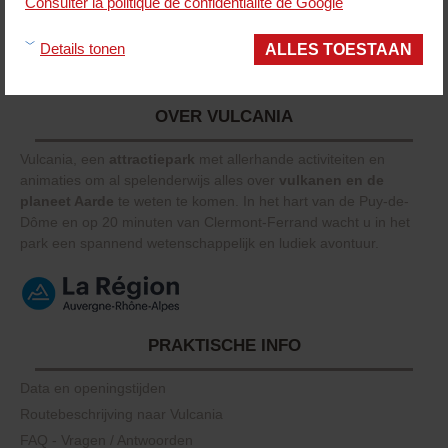
Consulter la politique de confidentialité de Google
tot 7 dagen
ALLES TOESTAAN
Details tonen
Smart tarief toegepast
op alle tickets
OVER VULCANIA
Vulcania, een
attractiepark
met allerhande activiteiten en
animaties om al spelenderwijs alles over
vulkanen en de
planeet Aarde
te weten te komen. In het hart van de Puy-de-
Dôme en op 20 minuten van Clermont-Ferrand wacht u in het
park een spannend wetenschappelijk en ludiek avontuur.
PRAKTISCHE INFO
Data en openingstijden
Routebeschrijving naar Vulcania
FAQ - Vragen / Antwoorden