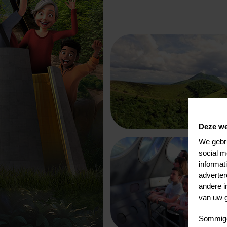
Deze we
We gebru
social m
informat
adverte
andere i
van uw g
Sommige