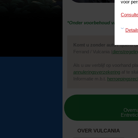
voor per
Consulte
*Onder voorbehoud van beschik
Detail
Komt u zonder auto?
tijdens d
Ferrand / Vulcania (
dienstregeli
Als u uw verblijf op voorhand pl
annuleringsverzekering
af te slu
Informatie m.b.t.
herroepingsrech
Overna
Entretic
OVER VULCANIA