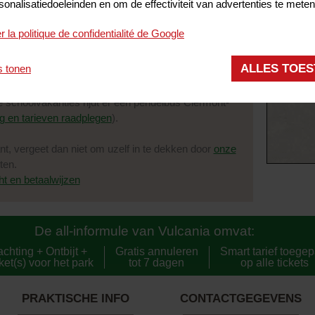
sonalisatiedoeleinden en om de effectiviteit van advertenties te meten
KIES 
AAN V
r la politique de confidentialité de Google
Ti
baarheid
ALLES TOE
s tonen
e schoolvakanties rijdt er een pendelbus Clermont-
ng en tarieven raadplegen
).
ant, vergeet dan niet om uzelf in te dekken door
onze
iten.
t en betaalwijzen
De all-informule van Vulcania omvat:
chting + Ontbijt +
Gratis annuleren
Smart tarief toegep
ket(s) voor het park
tot 7 dagen
op alle tickets
PRAKTISCHE INFO
CONTACTGEGEVENS