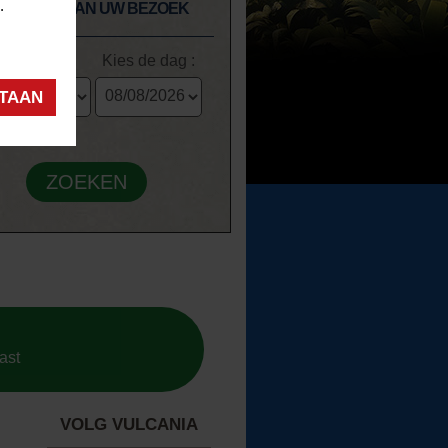
.
DE DATUM VAN UW BEZOEK
ULCANIA
cket type :
Kies de dag :
STAAN
ast
VOLG VULCANIA