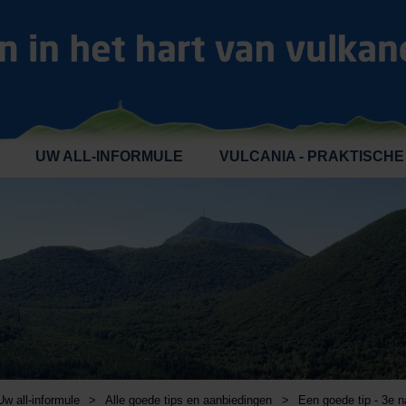
UW ALL-INFORMULE
VULCANIA - PRAKTISCHE
Uw all-informule
>
Alle goede tips en aanbiedingen
>
Een goede tip - 3e n