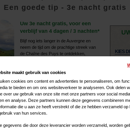
Een goede tip - 3e nacht gratis
Uw 3e nacht gratis, voor een
verblijf van 4 dagen / 3 nachten*
UW
Blijf nog iets langer in de Auvergne en
neem de tijd om de prachtige streek van
KIES D
de Chaîne des Puys te ontdekken,
opgenomen op de UNESCO
Aa
W
werelderfgoedlijst!
bsite maakt gebruik van cookies
iken cookies om content en advertenties te personaliseren, om func
UW ALL-INFORMULE OMVAT
:
edia te bieden en om ons websiteverkeer te analyseren. Ook delen 
ie over uw gebruik van onze site met onze partners voor social media
Kamer
3 nachten in een van onze partner-hotels
ren en analyse. Deze partners kunnen deze gegevens combineren m
nformatie die u aan ze heeft verstrekt of die ze hebben verzameld op
ebruik van hun services.
Ontbijt
 gegevens die door deze leverancier worden verzameld, worden geb
Tickets voor Vulcania